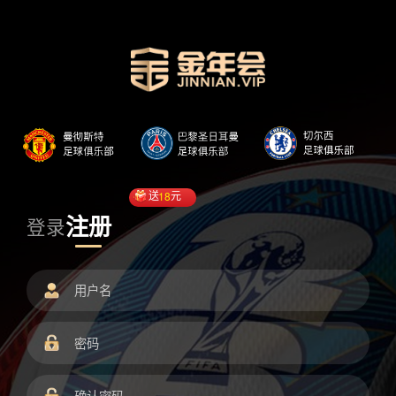
送
18
元
注册
登录