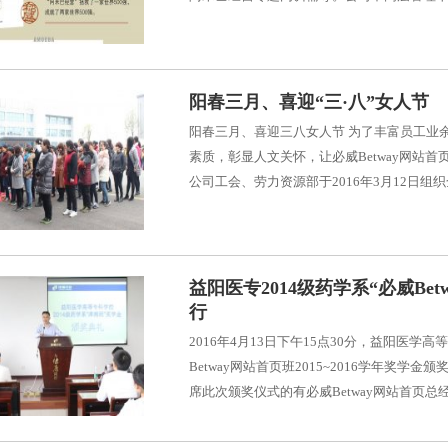
阳春三月、喜迎“三·八”女人节
阳春三月、喜迎三八女人节 为了丰富员工业
素质，彰显人文关怀，让必威betway网站
公司工会、劳力资源部于2016年3月12日组织
益阳医专2014级药学系“必威b
行
2016年4月13日下午15点30分，益阳医学
Betway网站首页班2015~2016学年奖学
席此次颁奖仪式的有必威betway网站首页总
明、 必威betway网站首页连锁负责...