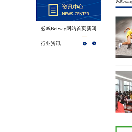
必威betw
必威betway网站首页新闻
行业资讯